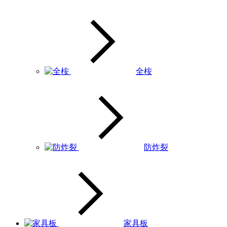
全桉
防炸裂
家具板