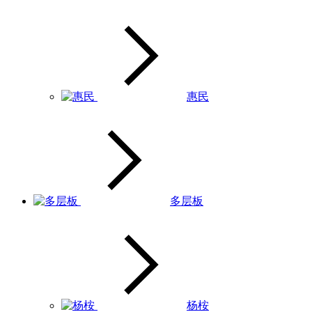
惠民
多层板
杨桉