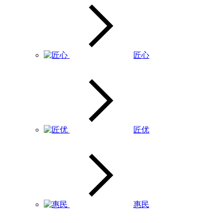
匠心
匠优
惠民