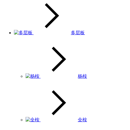
多层板
杨桉
全桉